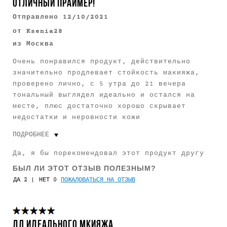
ОТЛИЧНЫЙ ПРАЙМЕР!
Отправлено
12/10/2021
от
Ksenia28
из
Москва
Очень понравился продукт, действительно
значительно продлевает стойкость макияжа,
проверено лично, с 5 утра до 21 вечера
тональный выглядел идеально и остался на
месте, плюс достаточно хорошо скрывает
недостатки и неровности кожи
ПОДРОБНЕЕ
Цвет глаз
Карий
Да, я бы порекомендовал этот продукт другу
Оттенок кожи
Очень светлый
БЫЛ ЛИ ЭТОТ ОТЗЫВ ПОЛЕЗНЫМ?
2
0
ПОЖАЛОВАТЬСЯ НА ОТЗЫВ
Сколько вам лет
От 18 до 24
Пользуюсь Smashbox
Менее 1 года
ДЛ ИДЕАЛЬНОГО МКИЯЖА