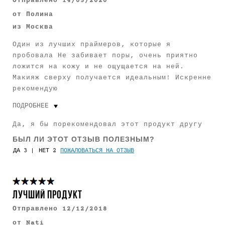
Отправлено
14/05/2020
от
Полина
из
Москва
Один из лучших праймеров, которые я
пробовала Не забивает поры, очень приятно
ложится на кожу и не ощущается на ней.
Макияж сверху получается идеальным! Искренне
рекомендую
ПОДРОБНЕЕ
Цвет глаз
Зеленый
Да, я бы порекомендовал этот продукт другу
Оттенок кожи
Светлый
БЫЛ ЛИ ЭТОТ ОТЗЫВ ПОЛЕЗНЫМ?
3
2
ПОЖАЛОВАТЬСЯ НА ОТЗЫВ
Сколько вам лет
От 25 до 34
Пользуюсь Smashbox
Менее 1 года
ЛУЧШИЙ ПРОДУКТ
Отправлено
12/12/2018
от
Nati