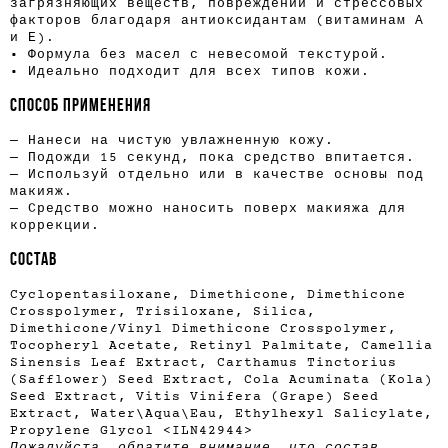
загрязняющих веществ, повреждений и стрессовых
факторов благодаря антиоксидантам (витаминам А
и Е).
• Формула без масел с невесомой текстурой.
• Идеально подходит для всех типов кожи.
СПОСОБ ПРИМЕНЕНИЯ
— Нанеси на чистую увлажненную кожу.
— Подожди 15 секунд, пока средство впитается.
— Используй отдельно или в качестве основы под
макияж.
— Средство можно наносить поверх макияжа для
коррекции.
СОСТАВ
Cyclopentasiloxane, Dimethicone, Dimethicone
Crosspolymer, Trisiloxane, Silica,
Dimethicone/Vinyl Dimethicone Crosspolymer,
Tocopheryl Acetate, Retinyl Palmitate, Camellia
Sinensis Leaf Extract, Carthamus Tinctorius
(Safflower) Seed Extract, Cola Acuminata (Kola)
Seed Extract, Vitis Vinifera (Grape) Seed
Extract, Water\Aqua\Eau, Ethylhexyl Salicylate,
Propylene Glycol
<
ILN42944
>