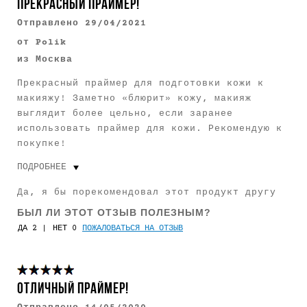
ПРЕКРАСНЫЙ ПРАЙМЕР!
Отправлено
29/04/2021
от
Polik
из
Москва
Прекрасный праймер для подготовки кожи к
макияжу! Заметно «блюрит» кожу, макияж
выглядит более цельно, если заранее
использовать праймер для кожи. Рекомендую к
покупке!
ПОДРОБНЕЕ
Цвет глаз
Светло-карий
Да, я бы порекомендовал этот продукт другу
Оттенок кожи
Средний
БЫЛ ЛИ ЭТОТ ОТЗЫВ ПОЛЕЗНЫМ?
2
0
ПОЖАЛОВАТЬСЯ НА ОТЗЫВ
Сколько вам лет
От 18 до 24
Пользуюсь Smashbox
1-3 года
ОТЛИЧНЫЙ ПРАЙМЕР!