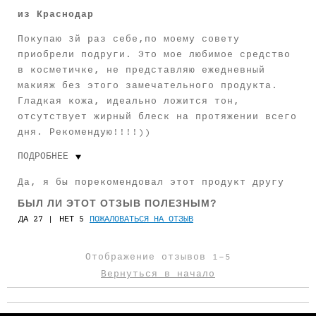
из
Краснодар
Покупаю 3й раз себе,по моему совету
приобрели подруги. Это мое любимое средство
в косметичке, не представляю ежедневный
макияж без этого замечательного продукта.
Гладкая кожа, идеально ложится тон,
отсутствует жирный блеск на протяжении всего
дня. Рекомендую!!!!))
ПОДРОБНЕЕ
Цвет глаз
Зеленый
Да, я бы порекомендовал этот продукт другу
Оттенок кожи
Светлый
БЫЛ ЛИ ЭТОТ ОТЗЫВ ПОЛЕЗНЫМ?
27
5
ПОЖАЛОВАТЬСЯ НА ОТЗЫВ
Сколько вам лет
От 35 до 44
Пользуюсь Smashbox
Более 3-х лет
Отображение отзывов
1-5
Вернуться в начало