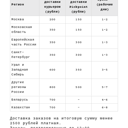
доставки
доставки
Регион
(рабочие
курьером
Pickpoint
дни)
(рубли)
(рубли)
Москва
200
150
1-2
Московская
350
150
1-2
область
Европейская
350
300
1-3
часть России
Санкт-
350
300
1-3
Петербург
Урал и
Западная
600
350
3-5
Сибирь
Другие
регионы
800
500
5-7
России
Беларусь
700
-
4-6
Казахстан
700
-
6-8
Доставка заказов на итоговую сумму менее
2500 рублей платная.