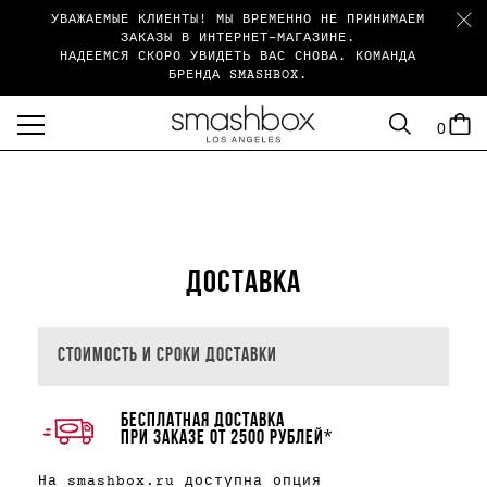
УВАЖАЕМЫЕ КЛИЕНТЫ! МЫ ВРЕМЕННО НЕ ПРИНИМАЕМ
ЗАКАЗЫ В ИНТЕРНЕТ-МАГАЗИНЕ.
НАДЕЕМСЯ СКОРО УВИДЕТЬ ВАС СНОВА. КОМАНДА
БРЕНДА SMASHBOX.
SEARCH
CART
0
menu
ДОСТАВКА
СТОИМОСТЬ И СРОКИ ДОСТАВКИ
БЕСПЛАТНАЯ ДОСТАВКА
ПРИ ЗАКАЗЕ ОТ 2500 РУБЛЕЙ*
На smashbox.ru доступна опция