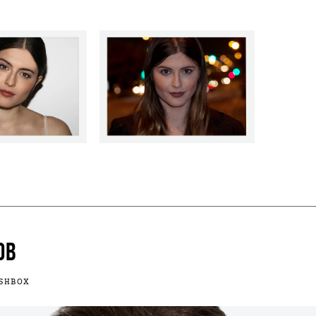
ОВ
SHBOX