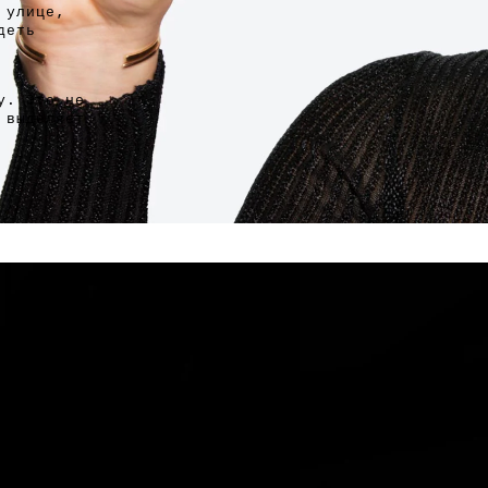
 улице,
деть
у. Это не
 выделяет