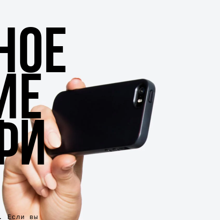
НОЕ
ИЕ
ФИ
. Если вы