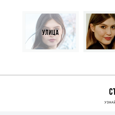
УЛИЦА
С
УЗНА