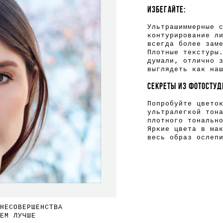
ИЗБЕГАЙТЕ:
Ультрашиммерные 
контурирование л
всегда более зам
Плотные текстуры
думали, отлично 
выглядеть как на
СЕКРЕТЫ ИЗ ФОТОСТУД
Попробуйте цвето
ультралегкой тон
плотного тональн
Яркие цвета в ма
весь образ ослеп
НЕСОВЕРШЕНСТВА
ЕМ ЛУЧШЕ